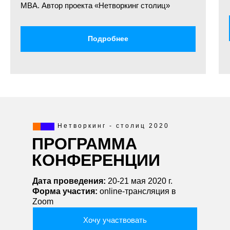
MBA. Автор проекта «Нетворкинг столиц»
Подробнее
Нетворкинг - столиц 2020
Подробнее
П
ПРОГРАММА
КОНФЕРЕНЦИИ
Алексей Кекулов
Антон Попов
Эксперт в сфере персонального
Эксперт по Искусс
Дата проведения:
20-21 мая 2020 г.
и бизнес нетворкинга. Партнер
Интеллекту, IT-спе
Форма участия:
online-трансляция в
проекта "Нетворкинг столиц"
предприниматель, 
Zoom
TEDx.
Хочу участвовать