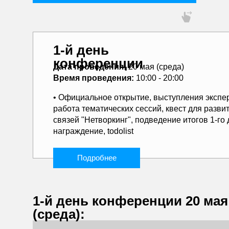
1-й день
конференции
Дата проведения:
20 мая (среда)
Время проведения:
10:00 - 20:00
• Официальное открытие, выступления экспе
Подробнее
П
работа тематических сессий, квест для разви
Подробнее
связей "Нетворкинг", подведение итогов 1-го 
награждение, todolist
Елена Шило
Анастасия Су
Илья Шаров
Маргарита Г
Дарья Ветр
Эксперт по управлению
Эксперт по достиж
Генеральный директор и
Международный б
Подробнее
человеческими ресурсами с
управляющий парт
Ментор, управл
сооснователь Федеральной
сферах стратегич
2005 г.
Skills
ООО "РусЭдвай
компании "SMARTSKLAD"
мышления
1-й день конференции 20 мая
(среда):