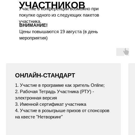
УЧАСТНИКОВ
Участие в конференции возможно при
покупке одного из следующих пакетов
участника.
ВНИМАНИЕ!
Цены повышаются 19 августа (в день
мероприятия)
VIP
ОНЛАЙН-СТАНДАРТ
Включает опции пакета "Бизнес+" а также:
1. Участие в программе как зритель Online;
1. Участие в закрытом бизнес- завтраке с
2. Рабочая Тетрадь Участника (РТУ) -
членами Экспертного Совета Клуба 21 мая
электронная версия
2. Индивидуальная консультация по
3. Именной сертификат участника
личной стратегии и нетворкингу с Игорем
4. Участие в розыгрыше призов от спонсоров
Селезневым
на квесте "Нетворкинг"