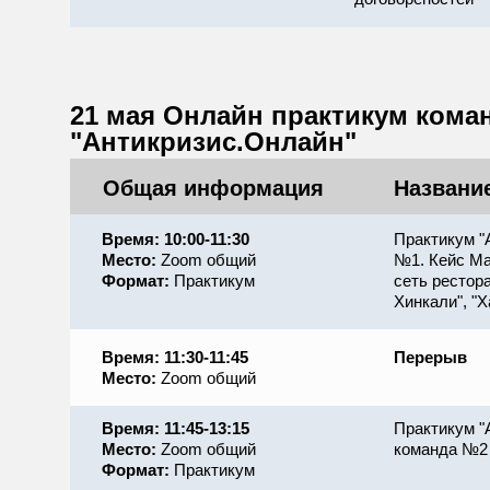
21 мая Онлайн практикум коман
"Антикризис.Онлайн"
Общая информация
Названи
Время: 10:00-11:30
Практикум "
Место:
Zoom общий
№1. Кейс Ма
Формат:
Практикум
сеть рестор
Хинкали", "Х
Время: 11:30-11:45
Перерыв
Место:
Zoom общий
Время: 11:45-13:15
Практикум "
Место:
Zoom общий
команда №2
Формат:
Практикум