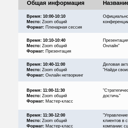
Общая информация
Названи
Время: 10:00-10:10
Официально
Место:
Zoom общий
конференци
Формат:
Пленарная сессия
Время: 10:10-10:40
Презентация
Место:
Zoom общий
Онлайн"
Формат:
Презентация
Время: 10:40-11:00
Деловая акт
Место:
Zoom общий
"Найди свои
Формат:
Онлайн нетворкинг
Время: 11:00-11:30
"Стратегичес
Место:
Zoom общий
достичь"
Формат:
Мастер-класс
Время: 11:30-12:00
"Управление
Место:
Zoom общий
клиентов в 
Формат:
Мастер-класс
компании: с