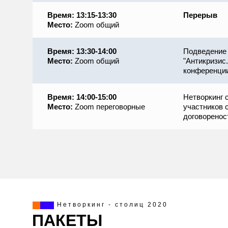
Время: 13:15-13:30
Перерыв
Место:
Zoom общий
Время: 13:30-14:00
Подведение 
Место:
Zoom общий
"Антикризис
конференции
Время: 14:00-15:00
Нетворкинг 
Место:
Zoom переговорные
участников 
договоренос
Нетворкинг - столиц 2020
ПАКЕТЫ